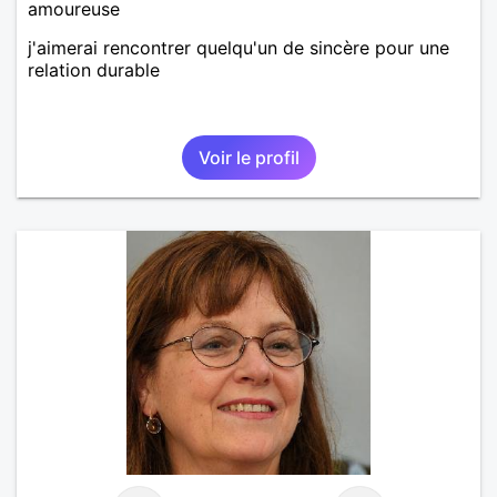
amoureuse
j'aimerai rencontrer quelqu'un de sincère pour une
relation durable
Voir le profil