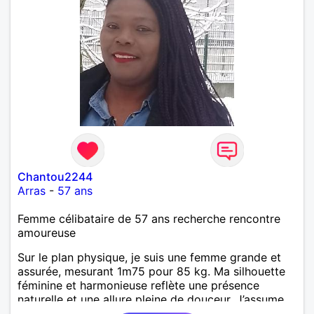
Chantou2244
Arras
-
57 ans
Femme célibataire de 57 ans recherche rencontre
amoureuse
Sur le plan physique, je suis une femme grande et
assurée, mesurant 1m75 pour 85 kg. Ma silhouette
féminine et harmonieuse reflète une présence
naturelle et une allure pleine de douceur. J’assume
mes formes avec confiance, et je prends soin de