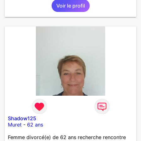
Voir le profil
moi avec simplicité et élégance. Mon apparence,
tout comme ma personnalité, exprime une femme
authentique, mature et bien dans sa peau.
Shadow125
Muret
-
62 ans
Femme divorcé(e) de 62 ans recherche rencontre