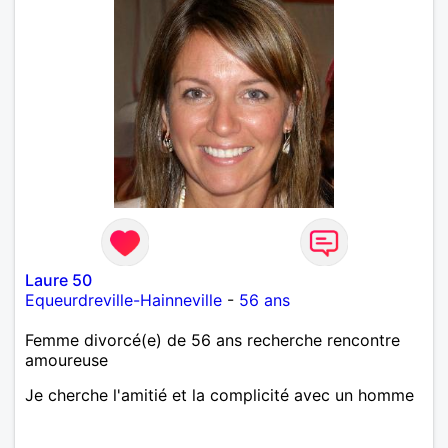
Laure 50
Equeurdreville-Hainneville
-
56 ans
Femme divorcé(e) de 56 ans recherche rencontre
amoureuse
Je cherche l'amitié et la complicité avec un homme