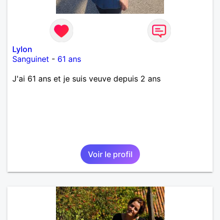
Lylon
Sanguinet
-
61 ans
J'ai 61 ans et je suis veuve depuis 2 ans
Voir le profil