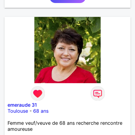
emeraude 31
Toulouse
-
68 ans
Femme veuf/veuve de 68 ans recherche rencontre
amoureuse