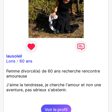
lausoleil
Lons
-
60 ans
Femme divorcé(e) de 60 ans recherche rencontre
amoureuse
J'aime la tendresse, je cherche l'amour et non une
aventure, pas sérieux s'abstenir.
Voir le profil