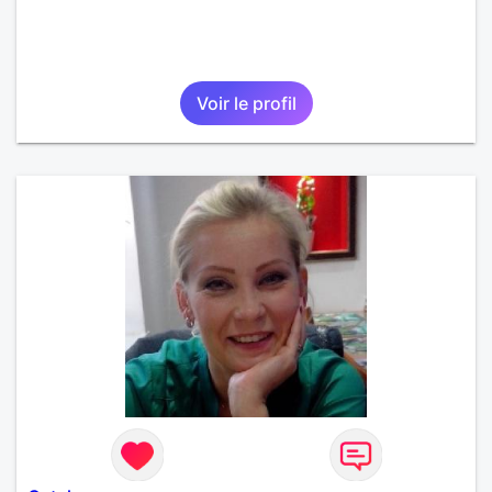
Voir le profil