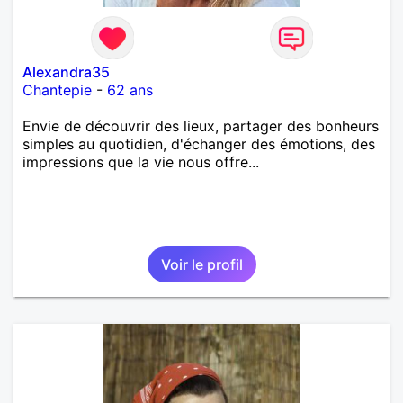
Alexandra35
Chantepie
-
62 ans
Envie de découvrir des lieux, partager des bonheurs
simples au quotidien, d'échanger des émotions, des
impressions que la vie nous offre...
Voir le profil