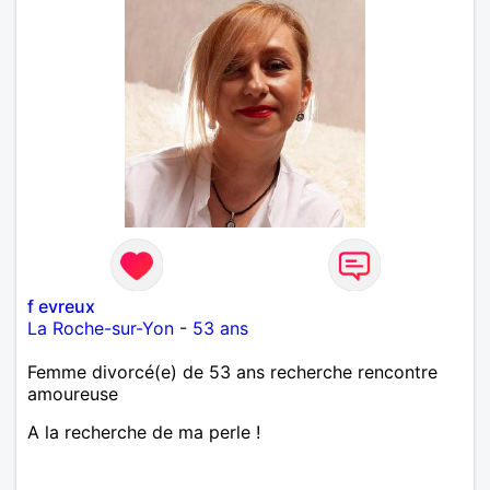
f evreux
La Roche-sur-Yon
-
53 ans
Femme divorcé(e) de 53 ans recherche rencontre
amoureuse
A la recherche de ma perle !