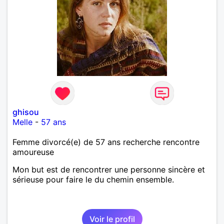
ghisou
Melle
-
57 ans
Femme divorcé(e) de 57 ans recherche rencontre
amoureuse
Mon but est de rencontrer une personne sincère et
sérieuse pour faire le du chemin ensemble.
Voir le profil