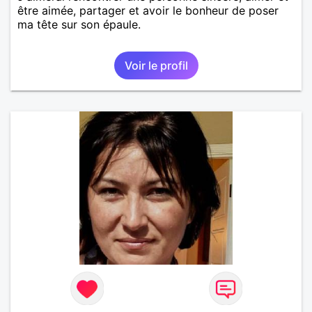
être aimée, partager et avoir le bonheur de poser
ma tête sur son épaule.
Voir le profil