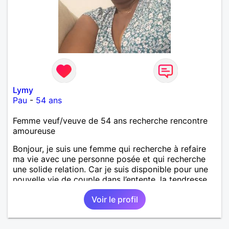
Lymy
Pau
-
54 ans
Femme veuf/veuve de 54 ans recherche rencontre
amoureuse
Bonjour, je suis une femme qui recherche à refaire
ma vie avec une personne posée et qui recherche
une solide relation. Car je suis disponible pour une
nouvelle vie de couple dans l’entente, la tendresse,
l’amour, l’harmonie la complicité. Le respect et enfin
Voir le profil
la fidélité.