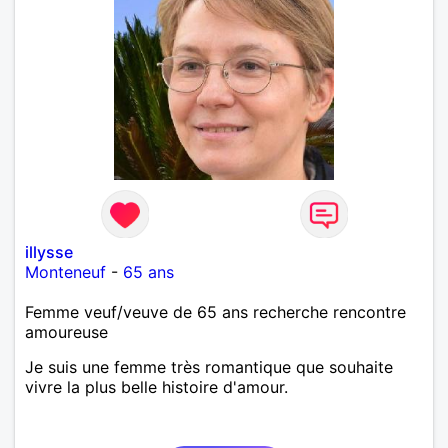
illysse
Monteneuf
-
65 ans
Femme veuf/veuve de 65 ans recherche rencontre
amoureuse
Je suis une femme très romantique que souhaite
vivre la plus belle histoire d'amour.