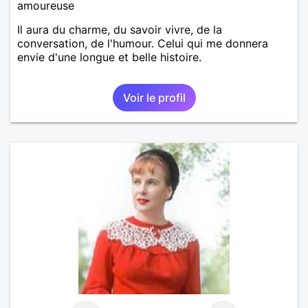
amoureuse
Il aura du charme, du savoir vivre, de la
conversation, de l'humour. Celui qui me donnera
envie d'une longue et belle histoire.
Voir le profil