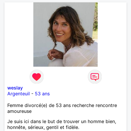
weslay
Argenteuil
-
53 ans
Femme divorcé(e) de 53 ans recherche rencontre
amoureuse
Je suis ici dans le but de trouver un homme bien,
honnête, sérieux, gentil et fidèle.