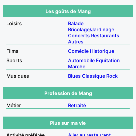
Les goûts de Mang
Loisirs
Balade
Bricolage/Jardinage
Concerts
Restaurants
Autres
Films
Comédie
Historique
Sports
Automobile
Equitation
Marche
Musiques
Blues
Classique
Rock
Profession de Mang
Métier
Retraité
Plus sur ma vie
Activité préférée
Aller au restaurant