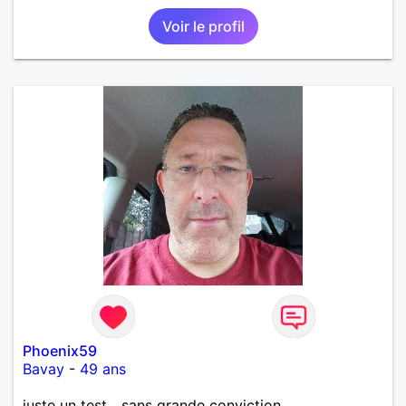
Voir le profil
Phoenix59
Bavay
-
49 ans
juste un test....sans grande conviction