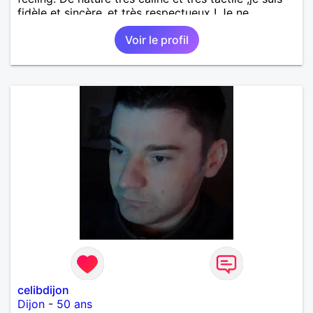
fidèle et sincère.,et très respectueux ! Je ne
supporte pas le mensonge.Rien ne vaut une vraie
Voir le profil
rencontre,pour échanger en toute simplicité,j'ai du
mal à prolonger des échanges virtuels Je suis plutôt
attiré par des femmes ayant la cinquantaine ,belles
dans leurs têtes et dans leurs corps. Féminines
naturellement ,sans fards ,ni excès A vous de jouer
Mesdames 😉
celibdijon
Dijon
-
50 ans