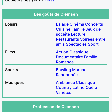
Les goûts de Clemsen
Loisirs
Balade
Cinéma
Concerts
Cuisine
Famille
Jeux de
société
Lecture
Restaurants
Soirées entre
amis
Spectacles
Sport
Films
Action
Classique
Documentaire
Famille
Romance
Sports
Bowling
Marche
Randonnée
Musiques
Ambiance
Classique
Country
Latino
Opéra
Variétés
Profession de Clemsen