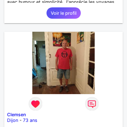
avec humour et simplicité. J'apprécie les voyages,
les découvertes, les jeux vidéo et les moments de
Voir le profil
détente. Je suis à la recherche d'une personne
authentique avec qui partager de belles
expériences, construire une relation sérieuse basée
sur la confiance, le respect et la complicité. Si tu
apprécies les conversations sincères, les fous rires
et les personnes qui savent ce qu'elles veulent,
n'hésite pas à venir discuter. Au plaisir de faire
connaissance !
Clemsen
Dijon
-
73 ans