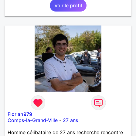
Voir le profil
intense, remplie de joie, de tendresse et pourquoi
pas par la suite d'amour. Déjà dans un premier
temps, se connaître, puis s'apprécier et ensuite
l'avenir nous le dira N'ayez pas peur du niveau
d'étude, je ne me prends pas la tête sur ce niveau.
Mon meilleurs diplôme étant le CEP certificat
d'étude primaire. Avec ce diplôme on sait que je
sais lire, écrire et compter. En raison de mes
principes je ne corresponds pas avec les
demoiselles approchant les moins de 60 ans
Florian979
Comps-la-Grand-Ville
-
27 ans
Homme célibataire de 27 ans recherche rencontre