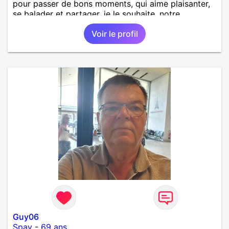
pour passer de bons moments, qui aime plaisanter,
se balader et partager, je le souhaite, notre
complicité. J'aime beaucoup les chantiers de
Voir le profil
randonnée pour se défouler, se relaxer, se détendre
et finalement prendre du bon temps. C'est difficile
de tout dire en quelques lignes. En revanche, vous
pouvez me contacter pour avoir plus
d'informations. A bientôt
Guy06
Spay
-
69 ans