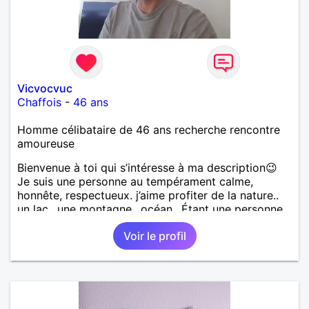
Vicvocvuc
Chaffois
-
46 ans
Homme célibataire de 46 ans recherche rencontre
amoureuse
Bienvenue à toi qui s’intéresse à ma description😉
Je suis une personne au tempérament calme,
honnête, respectueux. j’aime profiter de la nature..
un lac.. une montagne.. océan.. Étant une personne
simple, je me contente de peu.. Je pratique pas mal
Voir le profil
d’activités, randonnée, vtt, natation. moto.. etc..
suivant la météo.. et je suis ouvert à des nouvelles
idées.. voir tes activités. J’aime aussi ne rien faire,
profiter d’un livre ou d’une bonne série.. quand la
météo oblige. Une info cruciale, vu que pour
beaucoup le physique compte, sache que j’ai pris de