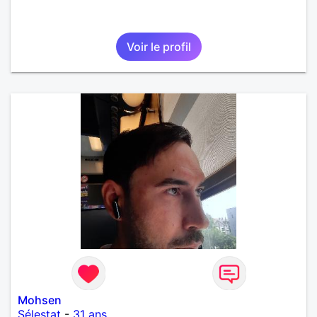
Voir le profil
Mohsen
Sélestat
-
31 ans