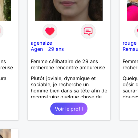
agenaize
rouge 
Agen
-
29 ans
Remau
ans
Femme célibataire de 29 ans
Femme
ureuse
recherche rencontre amoureuse
recher
ura
Plutôt joviale, dynamique et
Quelqu
sociable, je recherche un
désir 
homme bien dans sa tête afin de
saura-
reconstruire quelque chose de
douces
solide !
Je ne 
Voir le profil
crois. 
d'expé
grandi