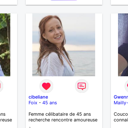
juste un homme simple, sincère,
complice.
cibeliane
Gwen
Foix
-
45 ans
Mailly
ans
Femme célibataire de 45 ans
Coucou
ureuse
recherche rencontre amoureuse
conna