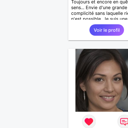
Toujours et encore en quê
sens... Envie d'une grande
complicité sans laquelle r
n'est possible. Je suis une
femme pas difficile et je s
Voir le profil
m'engager à fond dans ce
j'entreprends.