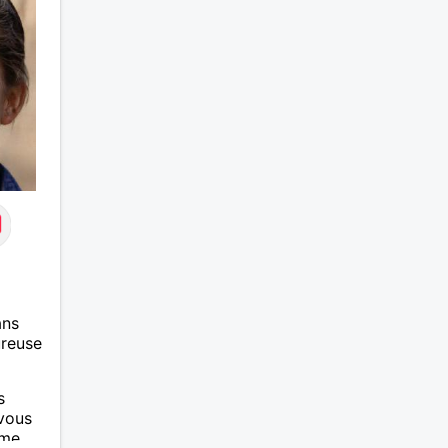
ans
ureuse
s
 vous
 me