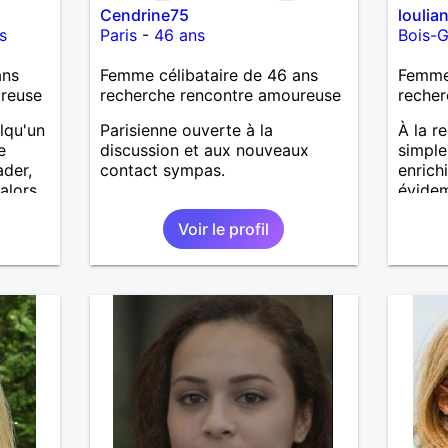
Cendrine75
loulia
s
Paris
-
46 ans
Bois-G
ans
Femme célibataire de 46 ans
Femme
ureuse
recherche rencontre amoureuse
recher
elqu'un
Parisienne ouverte à la
À la r
e
discussion et aux nouveaux
simple
ader,
contact sympas.
enrich
 alors
évide
 un
qui sa
Voir le profil
bonheu