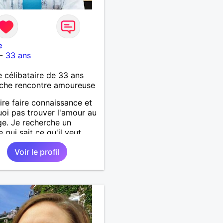
e
-
33 ans
célibataire de 33 ans
che rencontre amoureuse
ire faire connaissance et
oi pas trouver l'amour au
e. Je recherche un
qui sait ce qu'il veut,
vec une élégance et une
Voir le profil
sse d'esprit.