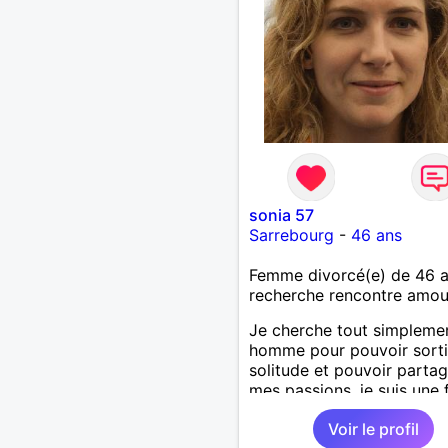
sonia 57
Sarrebourg
-
46 ans
Femme divorcé(e) de 46 
recherche rencontre amo
Je cherche tout simpleme
homme pour pouvoir sorti
solitude et pouvoir partag
mes passions, je suis un
simple, j'aime les gens si
Voir le profil
je déteste l'hypocrisie .