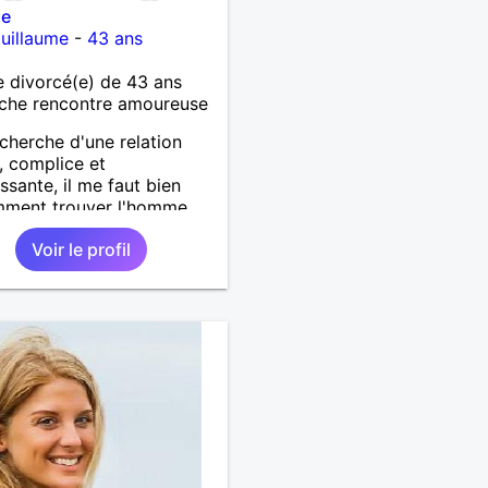
ne
uillaume
-
43 ans
 divorcé(e) de 43 ans
che rencontre amoureuse
echerche d'une relation
, complice et
issante, il me faut bien
mment trouver l'homme
ura contribuer à ce
Voir le profil
r là.