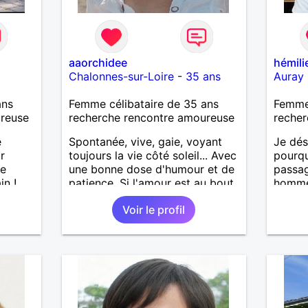
aaorchidee
hémili
Chalonnes-sur-Loire
-
35 ans
Auray
ans
Femme célibataire de 35 ans
Femme 
ureuse
recherche rencontre amoureuse
recher
e
Spontanée, vive, gaie, voyant
Je dés
r
toujours la vie côté soleil... Avec
pourqu
se
une bonne dose d'humour et de
passag
in !
patience. Si l'amour est au bout
homme 
du chemin, je saurais le
mais a
Voir le profil
reconnaître !
souple