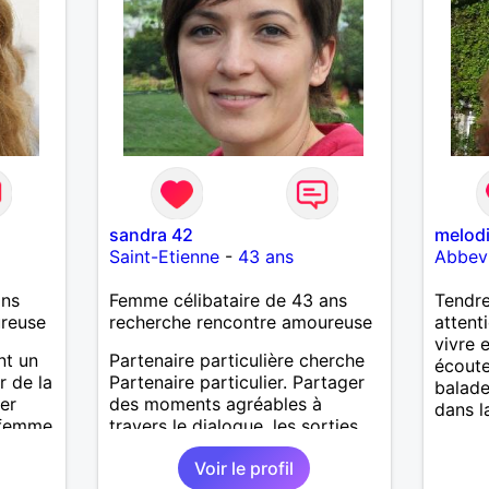
sandra 42
melod
Saint-Etienne
-
43 ans
Abbevi
ans
Femme célibataire de 43 ans
Tendre
ureuse
recherche rencontre amoureuse
attent
vivre 
nt un
Partenaire particulière cherche
écoute
r de la
Partenaire particulier. Partager
balade
er
des moments agréables à
dans la
e femme
travers le dialogue, les sorties,
ncères
les balades etc. Une amitié dans
Voir le profil
un premier temps. Je cherche