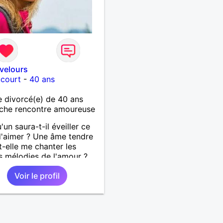
velours
court
-
40 ans
 divorcé(e) de 40 ans
che rencontre amoureuse
'un saura-t-il éveiller ce
d'aimer ? Une âme tendre
t-elle me chanter les
 mélodies de l'amour ?
rêve pas trop mais j'y
Voir le profil
La vie est faite
rience et chacune nous
e de plus en plus.