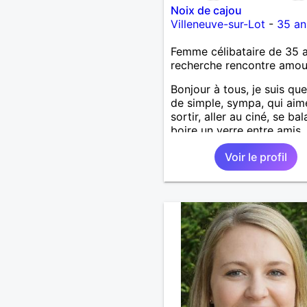
Noix de cajou
Villeneuve-sur-Lot
-
35 an
Femme célibataire de 35 
recherche rencontre amo
Bonjour à tous, je suis qu
de simple, sympa, qui aim
sortir, aller au ciné, se bal
boire un verre entre amis,
n'hésitez pas à me laisser
Voir le profil
message.