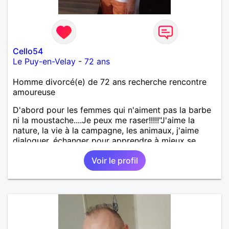
Cello54
Le Puy-en-Velay
-
72 ans
Homme divorcé(e) de 72 ans recherche rencontre
amoureuse
D'abord pour les femmes qui n'aiment pas la barbe
ni la moustache....Je peux me raser!!!!!"J'aime la
nature, la vie à la campagne, les animaux, j'aime
dialoguer, échanger pour apprendre à mieux se
connaître. Je suisd'un naturel romantique,
Voir le profil
dynamique, fidèle, sincère, tendance altruiste,
bricoleur, cuisinier et aussi un peu sportif. J'aime les
sorties dans la nature, des balades en moto, en
camping car, mais aussi au restaurant, au
cinéma,....et j'aime aussi les moments cocooning au
coin du feu, autour d'un verre ou d'un livre. Je
préfère le calme de la campagne au «speed » de la