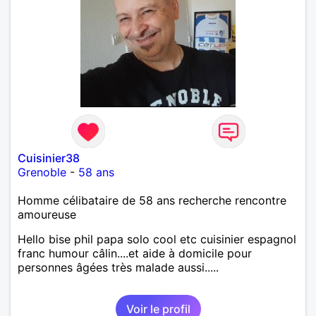
ville. D'ailleurs j'imagine vivre ce quotidien avec une
femme spontanée, créative, qui soit le plus en paix
possible avec son passé, libre dans sa tête et dans
son cœur. Une femme qui souhaite construire
quelque chose de nouveau, afin de nous épanouir
ensemble. Bref, une personne qui, tout comme moi,
pleine de tendresse, qui aime les câlins, aspire à
partager...aimer et être aimée! PS: mes photos dates
de 2020,2022,2023,2024 et 2025. Rien ne vaut la
rencontre en vrai....les photos restent des photos JE
SUIS DELOCALISABLE!!
Cuisinier38
Grenoble
-
58 ans
Homme célibataire de 58 ans recherche rencontre
amoureuse
Hello bise phil papa solo cool etc cuisinier espagnol
franc humour câlin....et aide à domicile pour
personnes âgées très malade aussi.....
Voir le profil