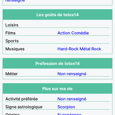
Les goûts de totox14
Loisirs
Films
Action
Comédie
Sports
Musiques
Hard-Rock
Métal
Rock
Profession de totox14
Métier
Non renseigné
Plus sur ma vie
Activité préférée
Non renseigné
Signe astrologique
Scorpion
Origine
Européenne