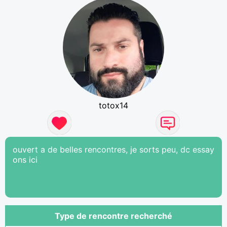
totox14
ouvert a de belles rencontres, je sorts peu, dc essay
ons ici
Type de rencontre recherché