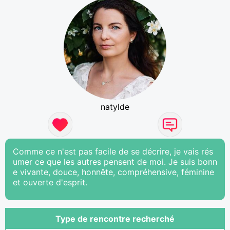
natylde
Comme ce n'est pas facile de se décrire, je vais rés
umer ce que les autres pensent de moi. Je suis bonn
e vivante, douce, honnête, compréhensive, féminine
et ouverte d'esprit.
Type de rencontre recherché