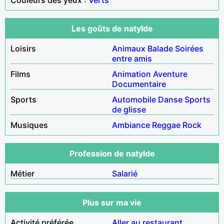
Les goûts de natylde
Loisirs
Animaux
Balade
Soirées
entre amis
Films
Animation
Aventure
Documentaire
Sports
Automobile
Danse
Sports
de glisse
Musiques
Ambiance
Reggae
Rock
Profession de natylde
Métier
Salarié
Plus sur ma vie
Activité préférée
Aller au restaurant