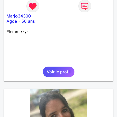
Marjo34300
Agde
-
50 ans
Flemme 🙄
Voir le profil