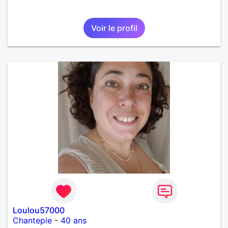
Voir le profil
Loulou57000
Chantepie
-
40 ans