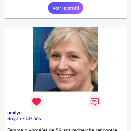
Voir le profil
amilye
Royan
-
59 ans
Femme divorcé(e) de 59 ans recherche rencontre