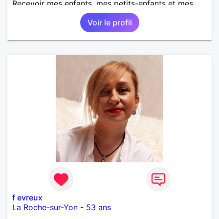
Recevoir mes enfants, mes petits-enfants et mes
amis. Bénévolat auprès des enfants à l’école, pour le
Voir le profil
cinéma indépendant... Se rencontrer, être à l’écoute,
échanger avec une personne de confiance, pour une
vie de partage, de tendresse. Les voyages et où
randonnées en France ou à l'étranger à deux en
dehors des sentiers battus me raviraient. Je
m'engage à répondre à votre message. Au plaisir de
vous lire.
f evreux
La Roche-sur-Yon
-
53 ans