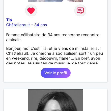
Tia
Châtellerault
-
34 ans
Femme célibataire de 34 ans recherche rencontre
amicale
Bonjour, moi c'est Tia, et je viens de m'installer sur
Chattelrault. Je cherche à sociabiliser, sortir un peu
en weekend, rire, découvrir, flâner ... En bref, avoir
des potes. Je suis fan de musique, de tout genre,
bien que j'ai une préférence pour le rap, le rock et le
Voir le profil
reggae. Je suis en France depuis peu, et j'ai quitté la
Polynésie d'où je suis originaire pour travailler à
Châtellerault. Je suis plus gourmande que gourmet
haha Au plaisir d'échanger les copines 😊