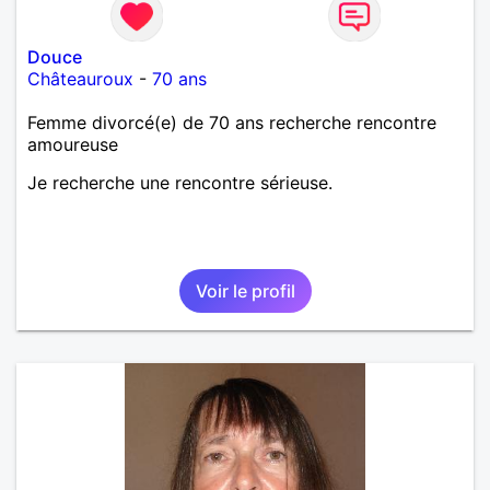
Douce
Châteauroux
-
70 ans
Femme divorcé(e) de 70 ans recherche rencontre
amoureuse
Je recherche une rencontre sérieuse.
Voir le profil