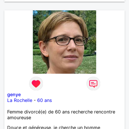
genye
La Rochelle
-
60 ans
Femme divorcé(e) de 60 ans recherche rencontre
amoureuse
Douce et généreuse, je cherche un homme