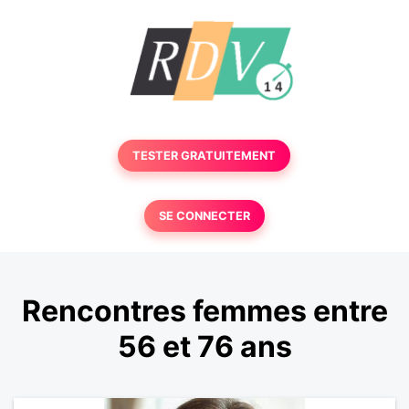
TESTER GRATUITEMENT
SE CONNECTER
Rencontres femmes entre
56 et 76 ans