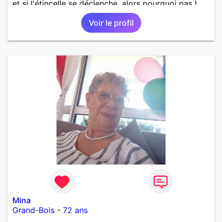
et si l'étincelle se déclenche, alors pourquoi pas !
Voir le profil
Mina
Grand-Bois
-
72 ans