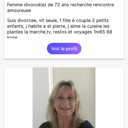
Femme divorcé(e) de 72 ans recherche rencontre
amoureuse
Suis divorcee, vit seule, 1 fille é couple 2 petits
enfants, j habite a st pierre, j aime la cuisine les
plantes la marche,tv, restos et voyages 1m65 68
kgse
Voir le profil