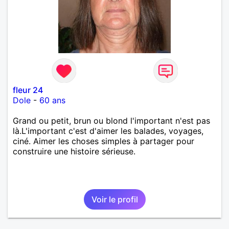
fleur 24
Dole
-
60 ans
Grand ou petit, brun ou blond l'important n'est pas
là.L'important c'est d'aimer les balades, voyages,
ciné. Aimer les choses simples à partager pour
construire une histoire sérieuse.
Voir le profil