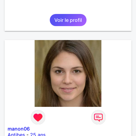
Voir le profil
manon06
Antibes
-
25 ans