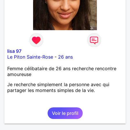
lisa 97
Le Piton Sainte-Rose
-
26 ans
Femme célibataire de 26 ans recherche rencontre
amoureuse
Je recherche simplement la personne avec qui
partager les moments simples de la vie.
Voir le profil