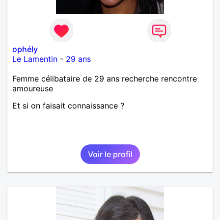
ophély
Le Lamentin
-
29 ans
Femme célibataire de 29 ans recherche rencontre
amoureuse
Et si on faisait connaissance ?
Voir le profil