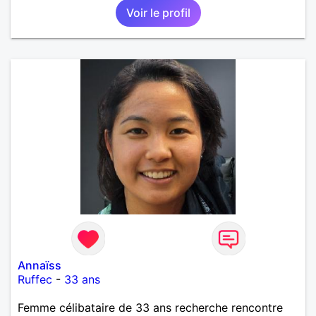
Voir le profil
Annaïss
Ruffec
-
33 ans
Femme célibataire de 33 ans recherche rencontre