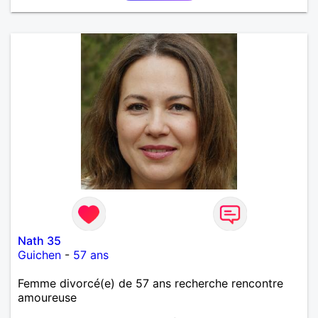
chien. Je suis AES de métier et j'exerce à mon
compte. PAT votre num merci.
Nath 35
Guichen
-
57 ans
Femme divorcé(e) de 57 ans recherche rencontre
amoureuse