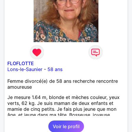
FLOFLOTTE
Lons-le-Saunier
-
58 ans
Femme divorcé(e) de 58 ans recherche rencontre
amoureuse
Je mesure 1.64 m, blonde et mèches couleur, yeux
verts, 62 kg. Je suis maman de deux enfants et
mamie de cinq petits. Je fais plus jeune que mon
âge, et jeune dans ma tête. Bosseuse, joyeuse,
sensible, bienveillante, aimant aller danser ou rester
Voir le profil
tranquille à la maison. Balades, bricolage... j'ai un