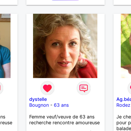
pourquoi pas !
d'age,
feeling
dystelle
Ag.bé
Bougnon
-
63 ans
Rodez
ans
Femme veuf/veuve de 63 ans
Je che
ureuse
recherche rencontre amoureuse
pour p
balade