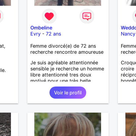
Ombeline
Wedd
Evry
-
72 ans
Nancy
at,
Femme divorcé(e) de 72 ans
Femme
recherche rencontre amoureuse
recher
Je suis agréable attentionnée
Croque
sensible je recherche un homme
croire
le.
libre attentionné tres doux
récip
motivé pour une très belle
honnêt
longue histoire sérieuse et
faire r
Voir le profil
sincère
venu !