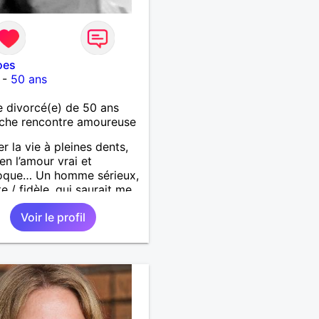
oes
-
50 ans
 divorcé(e) de 50 ans
che rencontre amoureuse
r la vie à pleines dents,
 en l’amour vrai et
roque… Un homme sérieux,
e / fidèle, qui saurait me
ire à nouveau, est le bien
Voir le profil