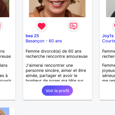
bea 25
Joy1s
Besançon
-
60 ans
Court
ans
Femme divorcé(e) de 60 ans
Femme
ureuse
recherche rencontre amoureuse
recher
dans
J'aimerai rencontrer une
Femme 
personne sincère, aimer et être
joyeus
es à
aimée, partager et avoir le
sérieu
uvrir.
bonheur de poser ma tête sur
me res
son épaule.
des dé
Voir le profil
monde 
serein
long t