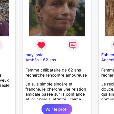
maylissia
Fabie
Ambès
-
62 ans
Ancen
Femme célibataire de 62 ans
Femme
s
recherche rencontre amoureuse
recher
 veux
Je suis simple sincère et
Je rec
seule
franche, je cherche une relation
douce,
amicale basée sur la confiance
qui aim
et voir plus si affinité. J'aime
compré
beaucoup voyager découvrir de
préfér
Voir le profil
nouveaux horizons à deux, alors
partic