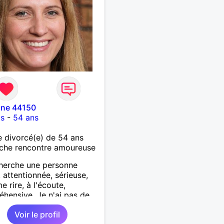
nne 44150
is
-
54 ans
 divorcé(e) de 54 ans
che rencontre amoureuse
herche une personne
 attentionnée, sérieuse,
e rire, à l'écoute,
hensive. Je n'ai pas de
ence physique
Voir le profil
ulière, ni de moyenne