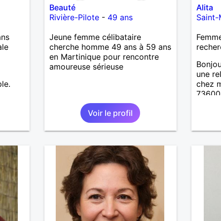
Beauté
Alita
Rivière-Pilote
-
49 ans
Saint-
ans
Jeune femme célibataire
Femme 
ale
cherche homme 49 ans à 59 ans
recher
en Martinique pour rencontre
Bonjou
amoureuse sérieuse
une re
le.
chez m
73600.
50km .
Voir le profil
entre 
de pré
qui n 
contac
ex...s
recher
répondr