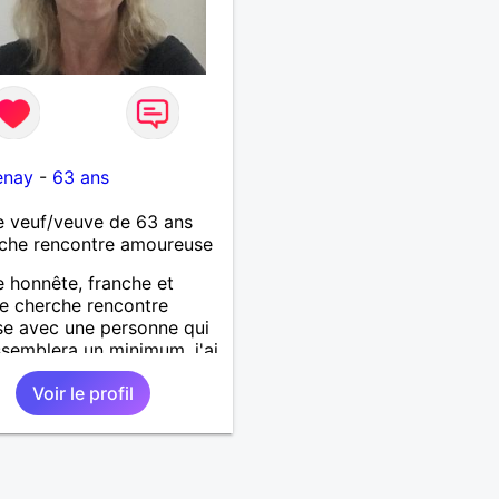
enay
-
63 ans
 veuf/veuve de 63 ans
che rencontre amoureuse
honnête, franche et
e cherche rencontre
se avec une personne qui
semblera un minimum. j'ai
fauts comme tout le
Voir le profil
et souhaite une vie
e dans une relation sur du
erme.