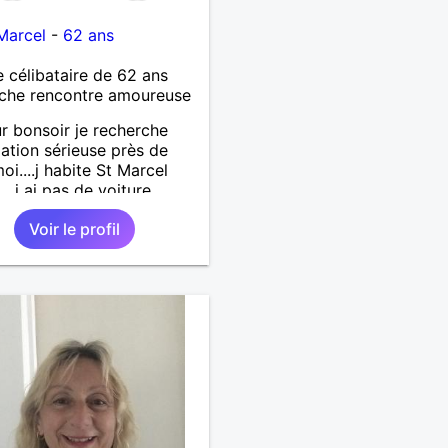
Marcel
-
62 ans
célibataire de 62 ans
che rencontre amoureuse
r bonsoir je recherche
lation sérieuse près de
oi....j habite St Marcel
...j ai pas de voiture
.. quelqu'un qui aurait
Voir le profil
55 et 64 ans...sans enfants
férence même adultes et
aurait garder aucun
t avec une où plusieurs
i vous correspondez à ma
che ecrivez moi je vous
ai...