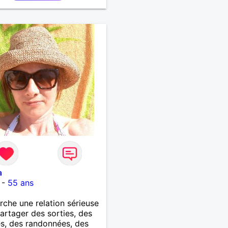
 tout est question de
.
a
-
55 ans
rche une relation sérieuse
artager des sorties, des
s, des randonnées, des