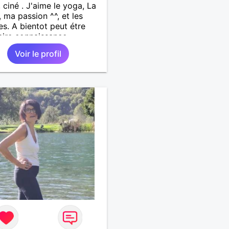
, ciné . J'aime le yoga, La
, ma passion ^^, et les
s. A bientot peut étre
aire connaissance
Voir le profil