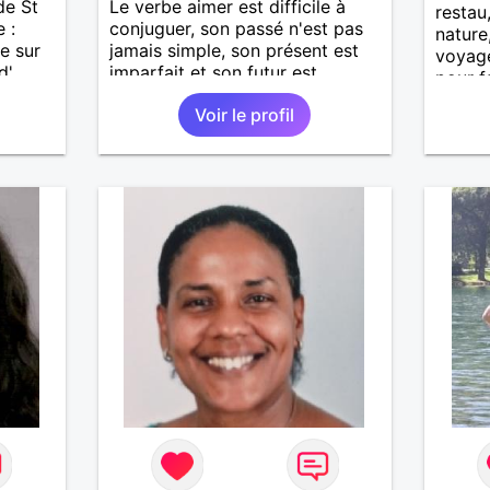
de St
Le verbe aimer est difficile à
restau
 :
conjuguer, son passé n'est pas
nature
e sur
jamais simple, son présent est
voyage
d'
imparfait et son futur est
pour f
ne vaut
conditionnel.
Voir le profil
ques
our
entre
evoir.
.