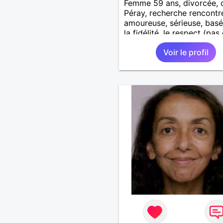
Femme 59 ans, divorcée, 
Péray, recherche rencontre
amoureuse, sérieuse, basé
la fidélité, le respect (pas 
aventure d'un soir). Rien 
Voir le profil
une rencontre après quel
échanges par messages p
savoir si il y a un feeling 
les deux et le désir de se r
Au plaisir de se découvrir..