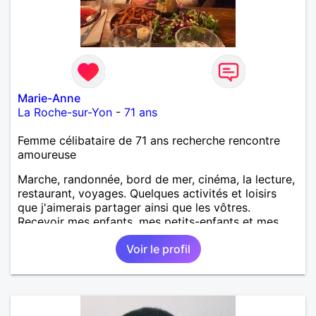
Marie-Anne
La Roche-sur-Yon
-
71 ans
Femme célibataire de 71 ans recherche rencontre
amoureuse
Marche, randonnée, bord de mer, cinéma, la lecture,
restaurant, voyages. Quelques activités et loisirs
que j'aimerais partager ainsi que les vôtres.
Recevoir mes enfants, mes petits-enfants et mes
amis. Bénévolat auprès des enfants à l’école, pour le
Voir le profil
cinéma indépendant... Se rencontrer, être à l’écoute,
échanger avec une personne de confiance, pour une
vie de partage, de tendresse. Les voyages et où
randonnées en France ou à l'étranger à deux en
dehors des sentiers battus me raviraient. Je