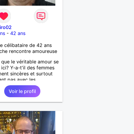
iro02
ons
-
42 ans
célibataire de 42 ans
che rencontre amoureuse
 que le véritable amour se
 ici? Y-a-t'il des femmes
ment sincères et surtout
ant pas avec les
ments des hommes? Etant
Voir le profil
mme protecteur et
illant, je veux continuer
oire et pouvoir enfin
 la petite famille que je
temps. Faux profil,
euse et autres joyeuseté
 votre chemin, vous ne
ressez pas du tout!