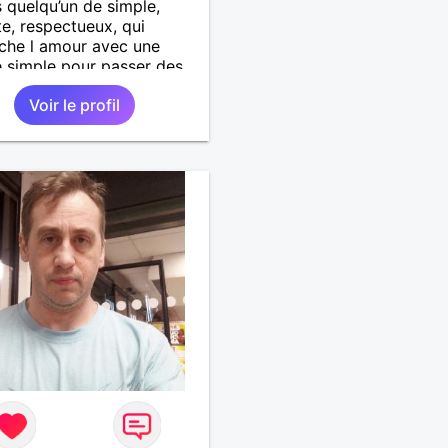
s quelqu’un de simple,
e, respectueux, qui
che l amour avec une
 simple pour passer des
s agréables :discuter,
Voir le profil
r, visiter d’autres pays
rise de tête.