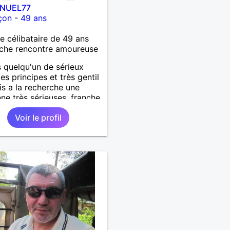
NUEL77
çon
-
49 ans
célibataire de 49 ans
che rencontre amoureuse
s quelqu'un de sérieux
es principes et très gentil
uis a la recherche une
ne très sérieuses ,franche
nête les critères les plus
Voir le profil
ants, voir accepter une
 divorcer avec son
 il n y a aucun problème.
tenir au personne non
se merci. Recherche dans
mier temps dialogue et
dre à connaître la
ne puis dans un deuxième
relation plus sérieuse a
ne vie a deux. (2017 )Ma
ion professionnelle et