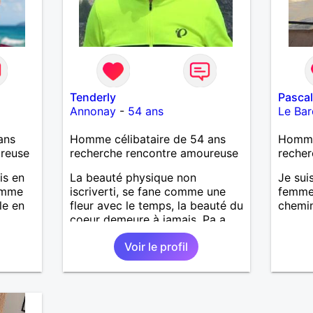
agent 
agents
et vid
casino
passio
,Echeq
milita
Tenderly
Pasca
infant
Annonay
-
54 ans
Le Ba
ans.de
fait e
ans
Homme célibataire de 54 ans
Homme 
marche
ureuse
recherche rencontre amoureuse
recher
de mon
'ai un
is en
La beauté physique non
Je sui
vie a 
homme
iscriverti, se fane comme une
femme 
pourra
le en
fleur avec le temps, la beauté du
chemin
le fer
coeur demeure à jamais, Pa a
vois u
eurs
beau nez
d' êtr
Voir le profil
ade,
une
. Je
femme