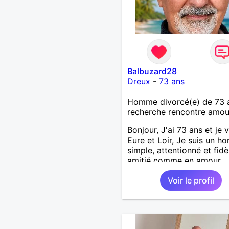
Balbuzard28
Dreux
-
73 ans
Homme divorcé(e) de 73 
recherche rencontre amo
Bonjour, J'ai 73 ans et je v
Eure et Loir, Je suis un 
simple, attentionné et fidè
amitié comme en amour.
J'apprécie les petits bonh
Voir le profil
du quotidien; une promen
un bon repas, une sortie, 
discision agréable ou un
moment de détente à deux
souhaite rencontrer une 