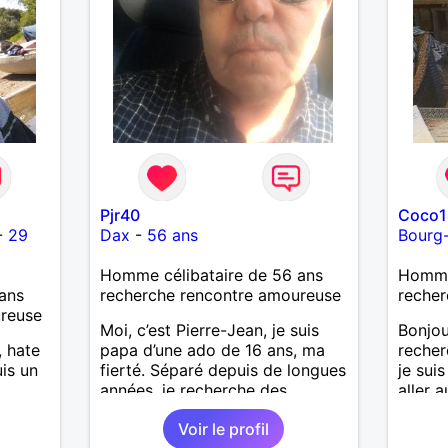
Pjr40
Coco1
-
29
Dax
-
56 ans
Bourg
Homme célibataire de 56 ans
Homme 
ans
recherche rencontre amoureuse
recher
ureuse
Moi, c’est Pierre-Jean, je suis
Bonjou
, hate
papa d’une ado de 16 ans, ma
recher
uis un
fierté. Séparé depuis de longues
je suis
,
années, je recherche des
aller a
ialité
affinités amicales afin de
Voir le profil
e une
rompre une solitude parfois