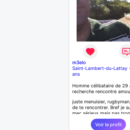
m3elo
Saint-Lambert-du-Lattay
ans
Homme célibataire de 29 
recherche rencontre amo
juste menuisier, rugbyman
de te rencontrer. Bref je s
mec sérieux mais pas trop
bosseur, qui aime la conviv
Voir le profil
et la simplicité ! Recherch