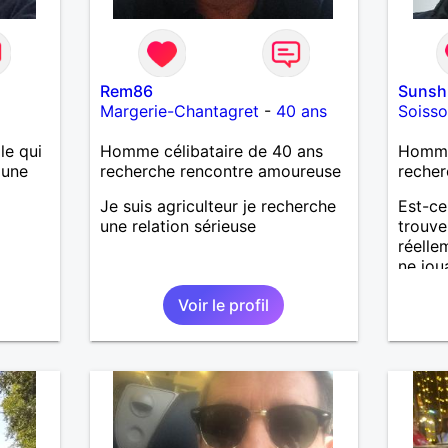
Rem86
Sunsh
Margerie-Chantagret
-
40 ans
Soiss
le qui
Homme célibataire de 40 ans
Homme 
 une
recherche rencontre amoureuse
recher
Je suis agriculteur je recherche
Est-ce
une relation sérieuse
trouve
réelle
ne jou
senti
Voir le profil
un ho
bienve
d'y cr
former
désir 
profit
passer
m'inté