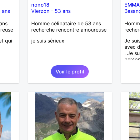
nono18
EMMA
 ans
Vierzon
-
53 ans
Besan
ans
Homme célibataire de 53 ans
Homme 
ureuse
recherche rencontre amoureuse
recher
t qui
je suis sérieux
Je sui
avec d
. Je s
person
et hon
Voir le profil
import
maman
enfant
S' abs
sérieu
un pre
appren
person
temps 
voir u
situat